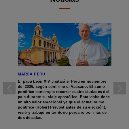
MARCA PERÚ
MARC
El papa León XIV visitará el Perú en noviembre
En la h
del 2026, según confirmó el Vaticano. El sumo
episod
pontífice contempla recorrer cuatro ciudades del
dos sig
país durante su viaje apostólico. Esta visita tiene
la Bata
un alto valor emocional ya que el actual sumo
crónica
pontífice (Robert Prevost antes de su elección),
tenien
vivió y trabajó en territorio peruano por más de
rumbo 
dos décadas.